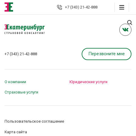
+7 (343) 21-42-888
Екатеринбург
Юридические
услуги
Перезвоните мне
+7 (343) 21-42-888
Автоюрист
Страховые споры
О компании
Юридические услуги
Страховой консалтинг
Страховые услуги
Защита должника
Банкротство граждан
Пользовательское соглашение
Карта сайта
Взыскание долгов