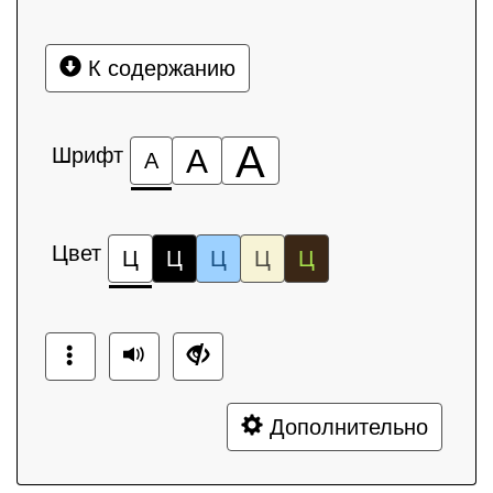
К содержанию
А
Шрифт
А
А
Цвет
Ц
Ц
Ц
Ц
Ц
Дополнительно