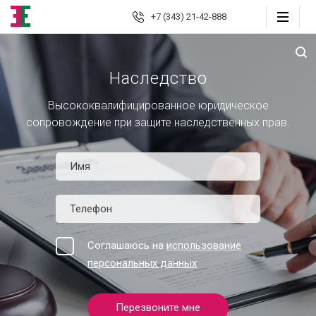
+7 (343) 21-42-888
Наследство
Екатеринбург
Высококвалифицированное юридическое
Юридические
сопровождение при защите наследственных прав.
услуги
Автоюрист
Страховые споры
Страховой консалтинг
Соглашаюсь на
использование
Защита должника
персональных данных
Банкротство граждан
Перезвоните мне
Взыскание долгов