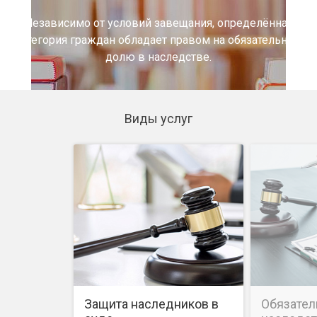
Независимо от условий завещания, определённая
категория граждан обладает правом на обязательную
долю в наследстве.
Виды услуг
Защита наследников в
Обязател