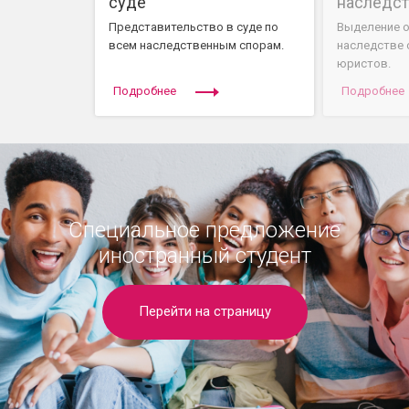
суде
наследс
Представительство в суде по
Выделение о
всем наследственным спорам.
наследстве
юристов.
Подробнее
Подробнее
Специальное предложение
иностранный студент
Перейти на страницу