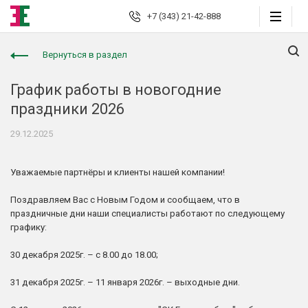
+7 (343) 21-42-888
Вернуться в раздел
Екатеринбург
График работы в новогодние
праздники 2026
Юридические
услуги
29.12.2025
Автоюрист
Уважаемые партнёры и клиенты нашей компании!
Страховые споры
Поздравляем Вас с Новым Годом и сообщаем, что в
Страховой консалтинг
праздничные дни наши специалисты работают по следующему
графику:
Защита должника
30 декабря 2025г. –
с 8.00 до 18.00;
Банкротство граждан
31 декабря 2025г. – 11 января 2026г. – выходные дни.
Взыскание долгов