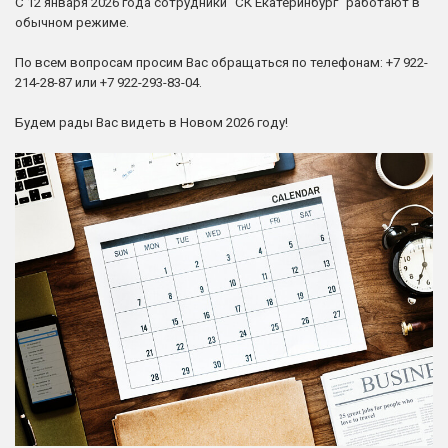
С 12 января 2026 года сотрудники "СК Екатеринбург" работают в
обычном режиме.
Защита сделки
По всем вопросам просим Вас обращаться по телефонам: +7 922-
Наследство
214-28-87 или +7 922-293-83-04.
Будем рады Вас видеть в Новом 2026 году!
О компании
Контакты