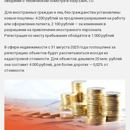
сведений о техническом осмотре в базу ЕАИСТО.
Защита сделки
Для иностранных граждан и лиц без гражданства установлены
новые пошлины: 4 200 рублей за продление разрешения на работу
Наследство
или оформление патента, 2 100 рублей — за изменения в
разрешении на привлечение иностранного персонала.
Регистрация по месту пребывания обойдётся в 1 000 рублей.
О компании
В сфере недвижимости с 31 августа 2025 года госпошлина за
Контакты
регистрацию объектов будет рассчитываться исходя из
кадастровой стоимости. Для объектов дешевле 20 млн. рублей
она составит 4 000 рублей, для более дорогих — 0,02% от
стоимости.