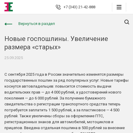
+7 (343) 21-42-888
Вернуться в раздел
Екатеринбург
Новые госпошлины. Увеличение
размера «старых»
Юридические
услуги
25.09.2025
Автоюрист
С сентября 2025 года в России значительно изменятся размеры
Страховые споры
государственных пошлин за ряд популярных услуг. Новые тарифы
коснутся автовладельцев: повысится стоимость выдачи
Страховой консалтинг
водительских прав — до 4 000 рублей, а удостоверений нового
поколения — до 6 000 рублей. За получение бумажного
Защита должника
свидетельства о регистрации транспортного средства теперь
потребуется заплатить 1 500 рублей, а за пластиковое — 4 500
рублей. Также увеличены сборы за оформление ПТС,
Банкротство граждан
регистрационных знаков для автомобилей, мотоциклов и
прицепов. Введена отдельная пошлина в 500 рублей за внесение
Взыскание долгов