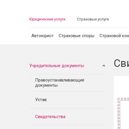
Юридические услуги
Страховые услуги
Автоюрист
Страховые споры
Страховой кон
Автоюрист
Св
Учредительные документы
Страховые споры
Правоустанавливающие
документы
Страховой консалтинг
Устав
Защита должника
Свидетельства
Банкротство граждан