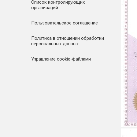
Список контролирующих
организаций
Взыскание долгов
Пользовательское соглашение
Защита сделки
Политика в отношении обработки
персональных данных
Наследство
Управление сookie-файлами
О компании
Контакты