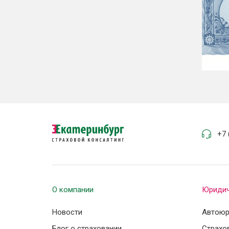
+7 
О компании
Юридич
Новости
Автоюр
Блог о страховании
Страхо