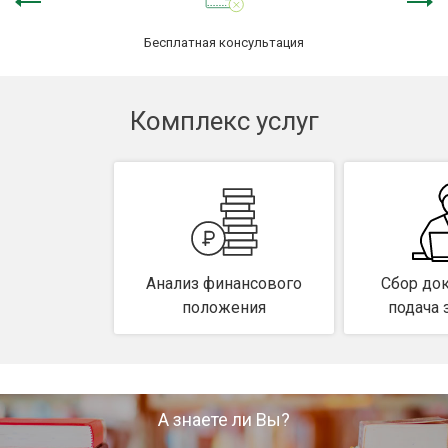
Защита сделки
Бесплатная консультация
Наследство
Комплекс услуг
О компании
Контакты
Анализ финансового
Сбор до
положения
подача 
А знаете ли Вы?