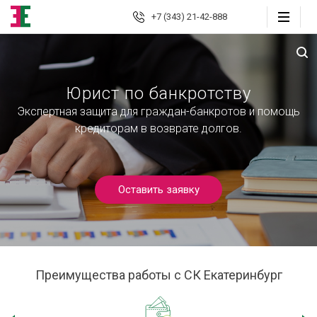
+7 (343) 21-42-888
Екатеринбург
Юрист по банкротству
Экспертная защита для граждан-банкротов и помощь
Юридические
услуги
кредиторам в возврате долгов.
Автоюрист
Страховые споры
Оставить заявку
Страховой консалтинг
Защита должника
Преимущества работы с СК Екатеринбург
Банкротство граждан
Взыскание долгов