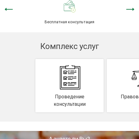
Защита сделки
Бесплатная консультация
Наследство
О компании
Комплекс услуг
Контакты
Проведение
Правов
консультации
А знаете ли Вы?