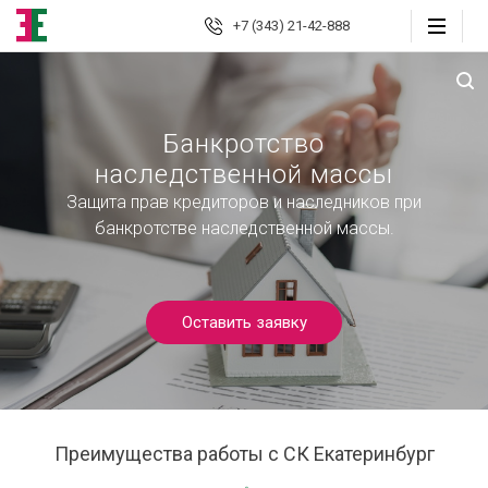
+7 (343) 21-42-888
Екатеринбург
Банкротство
наследственной массы
Юридические
услуги
Защита прав кредиторов и наследников при
банкротстве наследственной массы.
Автоюрист
Страховые споры
Оставить заявку
Страховой консалтинг
Защита должника
Банкротство граждан
Преимущества работы с СК Екатеринбург
Взыскание долгов