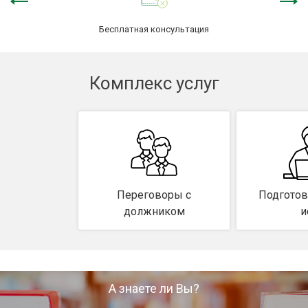
Защита сделки
Бесплатная консультация
Наследство
Комплекс услуг
О компании
Контакты
Переговоры с
Подготов
должником
и
А знаете ли Вы?