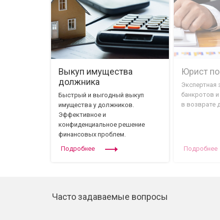
Выкуп имущества
Юрист по
должника
Экспертная 
банкротов и
Быстрый и выгодный выкуп
в возврате 
имущества у должников.
Эффективное и
конфиденциальное решение
финансовых проблем.
Подробнее
Подробнее
Часто задаваемые вопросы