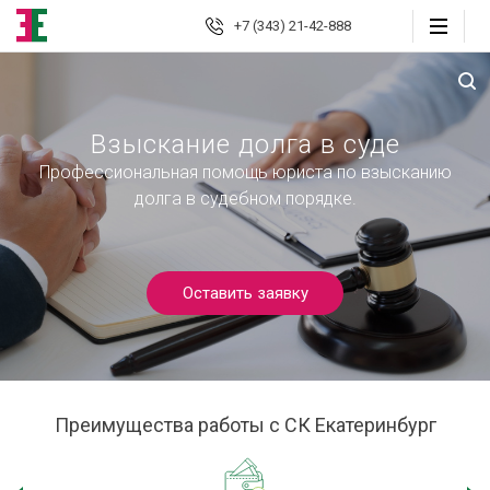
+7 (343) 21-42-888
Екатеринбург
Взыскание долга в суде
Профессиональная помощь юриста по взысканию
Юридические
услуги
долга в судебном порядке.
Автоюрист
Страховые споры
Оставить заявку
Страховой консалтинг
Защита должника
Преимущества работы с СК Екатеринбург
Банкротство граждан
Взыскание долгов